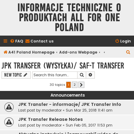
Informacje techniczne o
produktach All for One
Poland
FAQ
Contact us
Login
S
A41 Poland Homepage
Add-ons Webpage
e
JPK Transfer (wysyłka)/ SAF-T Transfer
a
Search
Advanced search
New Topic
r
c
30 topics
1
2
Next
h
Announcements
JPK Transfer - informacje/ JPK Transfer Info
Last post by
moderator
«
Sun Mar 25, 2018 11:41 am
JPK Transfer Release Notes
Last post by
moderator
«
Sun Feb 05, 2017 11:53 pm