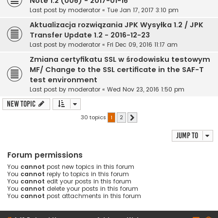
Note 1.2 (006) - 2017-01-16
Last post by
moderator
«
Tue Jan 17, 2017 3:10 pm
Aktualizacja rozwiązania JPK Wysyłka 1.2 / JPK
Transfer Update 1.2 - 2016-12-23
Last post by
moderator
«
Fri Dec 09, 2016 11:17 am
Zmiana certyfikatu SSL w środowisku testowym
MF/ Change to the SSL certificate in the SAF-T
test environment
Last post by
moderator
«
Wed Nov 23, 2016 1:50 pm
New Topic
30 topics
1
2
Next
Jump to
Forum permissions
You
cannot
post new topics in this forum
You
cannot
reply to topics in this forum
You
cannot
edit your posts in this forum
You
cannot
delete your posts in this forum
You
cannot
post attachments in this forum